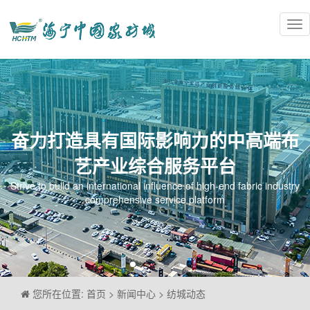
Tog
nav
奋力打造具有国际影响力的中高端布
艺产业综合服务平台
Strive to build an international influence of high-end fabric industry
comprehensive service platform
您所在位置: 首页 > 新闻中心 > 纺城动态