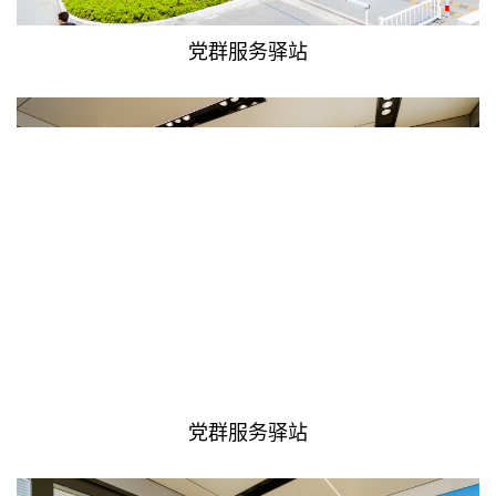
党群服务驿站
党群服务驿站