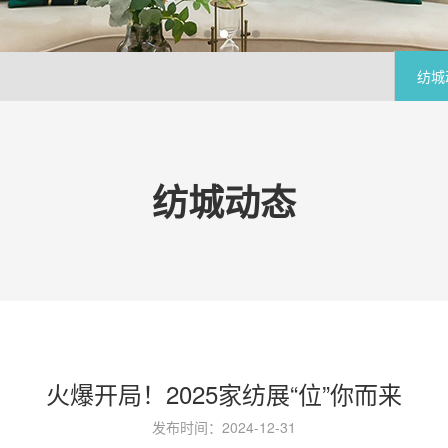
纺城
纺城动态
火爆开局！2025家纺展“位”你而来
发布时间：2024-12-31