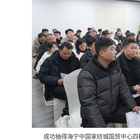
成功抽得
海宁中国家纺城
国贸中心
四