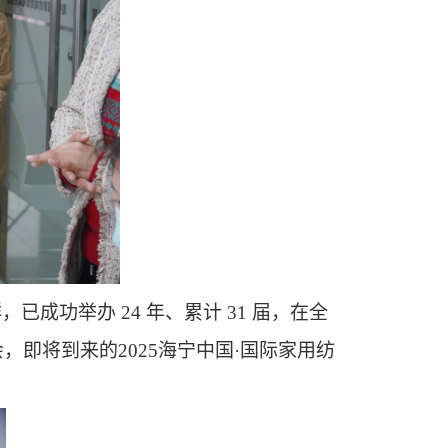
群，已成功举办
24 年、累计 31 届，在全
会，即将到来的
202
5
海宁中国
·国际家用纺