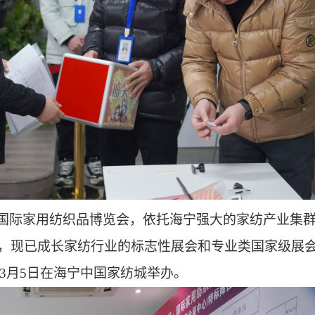
国际家用纺织品博览会，依托海宁强大的家纺产业集
，
现已
成
长
家纺行业的标志性展会
和专业类国家级展
日至3月5日在海宁中国家纺城举办。