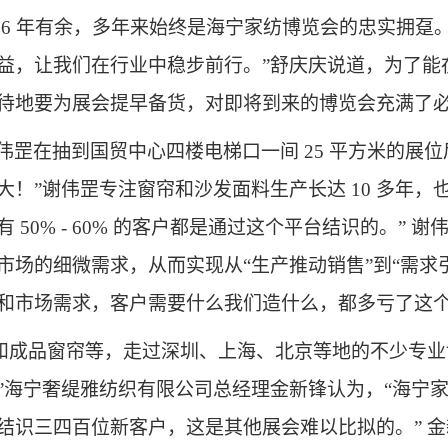
6 年有余，多年来始终是海宁家纺博览会的忠实拥趸
益，让我们在行业中稳步前行。”舒庆庆说道，为了能
待地要为展会提早备货，对即将到来的博览会充满了
伟罡
在抽到国贸中心四楼电梯口一间
2
5 平方米
的展位
大！”
谢伟罡专注窗帘和沙发面料生产长达
10 多年
有
50% - 60% 的客户都是通过这个平台结识的。” 谢
市场的细微需求，从而实现从
“生产推动销售”到“需求
和市场
需求，
客户需要什么我们造什么，
都多亏了这
和
成品
窗帘等
，走过深圳、上海、北京等地的
不少专业
”
海宁奢缇雅纺织有限公司总经理金新锋
认为，
“
海宁
结识三四百位新客户，这是其他展会难以比拟的。
”