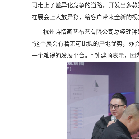
司走上了差异化竞争的道路，开发出多款
在展会上大放异彩，给客户带来全新的视
杭州诗情画艺布艺有限公司总经理钟
“这个展会有着无可比拟的产地优势，办
一个难得的发展平台。” 钟建顺表示，
因