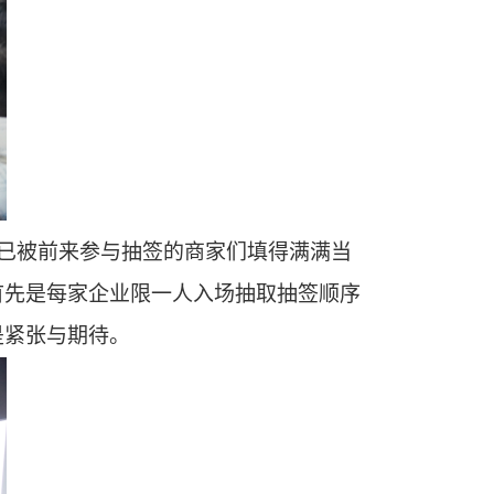
已
被前来参与抽签的商家们填
得满
满
当
首
先是
每家企业限一人入场
抽取抽签顺序
是紧张与期待。