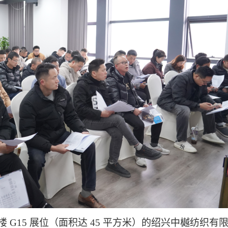
楼
G15 展位（面积达 45 平方米）的绍兴中樾纺织