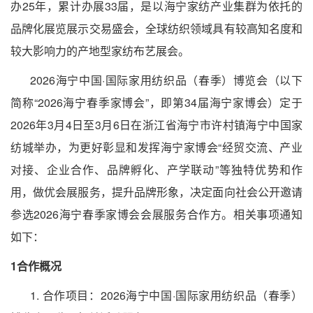
办25年，累计办展3
3届，是以海宁家纺产业集群为依托的
品牌化展览展示交易盛会，全球纺织领域具有较高知名度和
较大影响力的产地型家纺布艺展会。
2026
海宁中国
·国际家用纺织品（
春
季）博览会（以下
简称
“202
6海宁春季
家博会
”，即第3
4
届海宁家博会）定于
202
6年3月4日至3月6
日在浙江省海宁市许村镇海宁中国家
纺城举办，为更好彰显和发挥海宁家博会
“经贸交流、产业
对接、企业合作、品牌孵化、产学联动”等独特优势和作
用，做优会展服务，提升品牌形象，决定面向社会公开邀请
参选202
6海宁春季家博会会展服务合作方。相关事项通知
如下：
1
合作概况
1. 合作项目：2026
海宁中国
·国际家用纺织品（
春季）