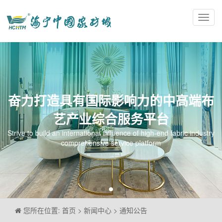
Toggl
navig
奋力打造具有国际影响力的中高端布
艺产业综合服务平台
Strive to build an international influence of high-end fabric industry
comprehensive service platform
您所在位置: 首页 > 新闻中心 > 通知公告