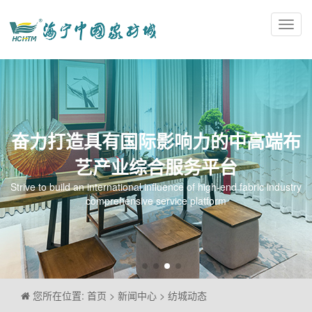
Toggl
navig
奋力打造具有国际影响力的中高端布
艺产业综合服务平台
Strive to build an international influence of high-end fabric industry
comprehensive service platform
您所在位置: 首页 > 新闻中心 > 纺城动态