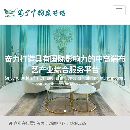
Toggl
navig
奋力打造具有国际影响力的中高端布
艺产业综合服务平台
Strive to build an international influence of high-end fabric industry
comprehensive service platform
您所在位置: 首页 > 新闻中心 > 纺城动态