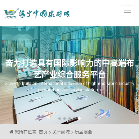
Toggl
navig
奋力打造具有国际影响力的中高端布
艺产业综合服务平台
Strive to build an international influence of high-end fabric industry
comprehensive service platform
您所在位置: 首页 > 关于纺城 > 历届展会